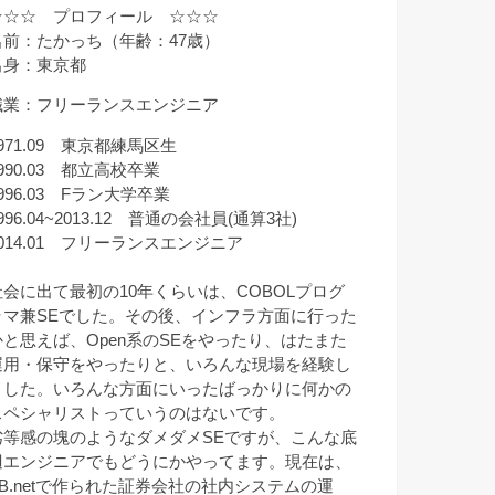
☆☆☆ プロフィール ☆☆☆
名前：たかっち（年齢：47歳）
出身：東京都
職業：フリーランスエンジニア
971.09 東京都練馬区生
990.03 都立高校卒業
996.03 Fラン大学卒業
996.04~2013.12 普通の会社員(通算3社)
2014.01 フリーランスエンジニア
社会に出て最初の10年くらいは、COBOLプログ
ラマ兼SEでした。その後、インフラ方面に行った
かと思えば、Open系のSEをやったり、はたまた
運用・保守をやったりと、いろんな現場を経験し
ました。いろんな方面にいったばっかりに何かの
スペシャリストっていうのはないです。
劣等感の塊のようなダメダメSEですが、こんな底
辺エンジニアでもどうにかやってます。現在は、
VB.netで作られた証券会社の社内システムの運