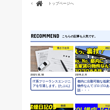
トップページへ
RECOMMEND
こちらの記事も人気です。
働き方改革
雑
2021.12.18
2019.2.11
IT系フリーランスエンジニ
都内に出勤可能な低家
アを引退します。(たぶん)
物件なんてゴロゴロあ
話・・・
禁煙
SQ