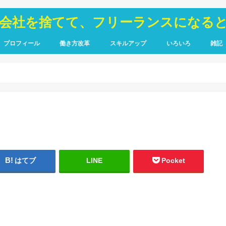
が会社を捨てて、フリーランスになる
プロフィール
働き方改革
スキルアップ
いろいろ
雑記
TOIEC
SQL
HTML・CSS
ピア
禁煙
はてブ
LINE
Pocket