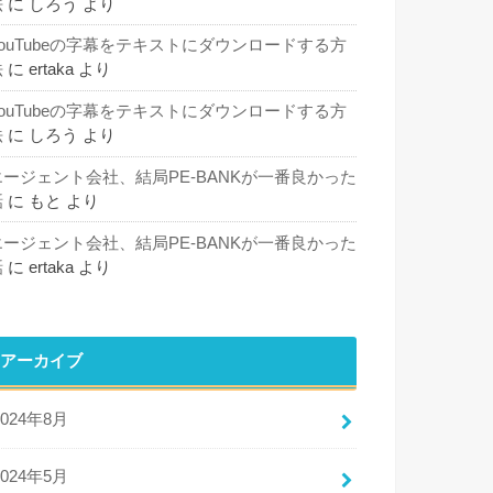
法
に
しろう
より
YouTubeの字幕をテキストにダウンロードする方
法
に
ertaka
より
YouTubeの字幕をテキストにダウンロードする方
法
に
しろう
より
エージェント会社、結局PE-BANKが一番良かった
話
に
もと
より
エージェント会社、結局PE-BANKが一番良かった
話
に
ertaka
より
アーカイブ
2024年8月
2024年5月