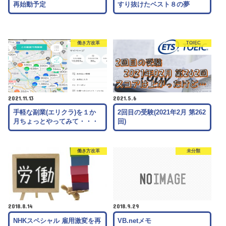
再始動予定
すり抜けたベスト８の夢
働き方改革
TOIEC
2021.11.13
2021.5.6
手軽な副業(エリクラ)を１か
2回目の受験(2021年2月 第262
月ちょっとやってみて・・・
回)
働き方改革
未分類
2018.8.14
2018.9.29
NHKスペシャル 雇用激変を再
VB.netメモ