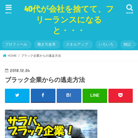
40代が会社を捨てて、フ
menu
search
リーランスになる
と・・・
プロフィール
働き方改革
スキルアップ
いろいろ
雑記
HOME
ブラック企業からの逃走方法
2018.12.04
ブラック企業からの逃走方法
LINE