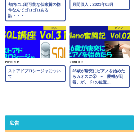
都内に出勤可能な低家賃の物
月間収入：2021年03月
件なんてゴロゴロある
話・・・
SQL
ピアノ
2018.9.11
2018.8.2
ストアドプロシージャについ
46歳が唐突にピアノを始めた
て
らカオスに② ~ 愛機が到
着、が、ド♪の位置…
広告