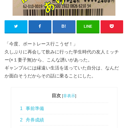
LINE
「今度、ボートレース行こうぜ！」
久しぶりに再会して飲みに行った学生時代の友人ミッチ
ー(×１妻子無)から、こんな誘いがあった。
ギャンブルには縁遠い生活を送っていた自分は、なんだ
か面白そうだからその話に乗ることにした。
目次
[
非表示
]
1
事前準備
2
舟券成績