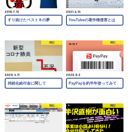
2018.7.15
2021.6.14
すり抜けたベスト８の夢
YouTubeの著作権侵害とは
雑記
雑記
2020.4.11
2020.8.2
持続化給付金に関して
PayPayを約半年使ってみて
雑記
雑記