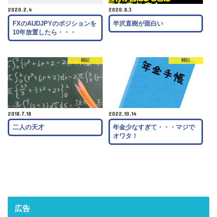
2020.2.4
2020.8.3
FXのAUDJPYのポジションを
半沢直樹が面白い
10年放置したら・・・
雑記
雑記
2018.7.18
2022.10.14
二人の天才
年金少なすぎて・・・マジで
オワタ！
広告