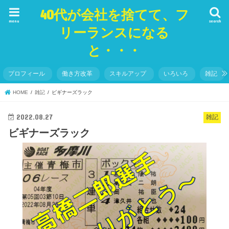
40代が会社を捨てて、フ
menu
search
リーランスになる
と・・・
プロフィール
働き方改革
スキルアップ
いろいろ
雑記
HOME
雑記
ビギナーズラック
2022.08.27
雑記
ビギナーズラック