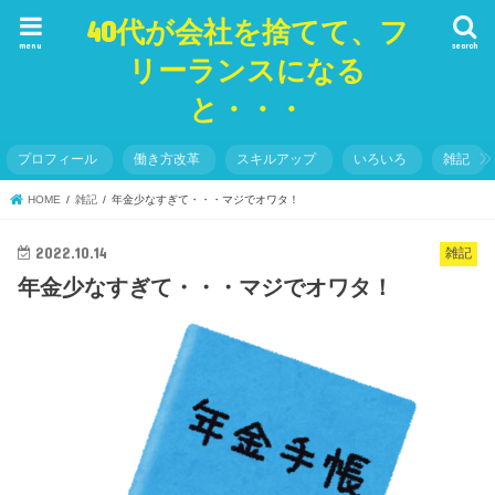
40代が会社を捨てて、フ
menu
search
リーランスになる
と・・・
プロフィール
働き方改革
スキルアップ
いろいろ
雑記
HOME
雑記
年金少なすぎて・・・マジでオワタ！
2022.10.14
雑記
年金少なすぎて・・・マジでオワタ！