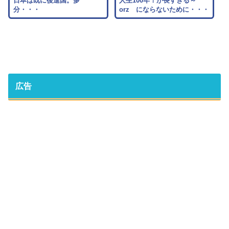
日本は既に後進国。多
人生100年！が長すぎる～
分・・・
orz にならないために・・・
広告