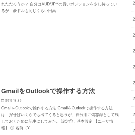
れただろうか？ 自分はAUD/JPYの買いポジションを少し持ってい
るが、豪ドルも同じくらい円高…
GmailをOutlookで操作する方法
2018.12.25
GmailをOutlookで操作する方法 GmailをOutlookで操作する方法
は、探せばいくらでも出てくると思うが、自分用に備忘録として残
しておくために記事にしてみた。 設定①．基本設定 【ユーザ情
報】 ①.名前（Y…