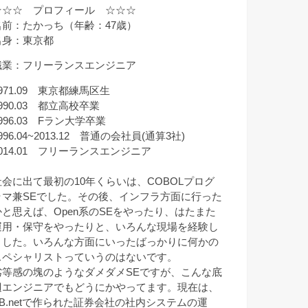
☆☆☆ プロフィール ☆☆☆
名前：たかっち（年齢：47歳）
出身：東京都
職業：フリーランスエンジニア
971.09 東京都練馬区生
990.03 都立高校卒業
996.03 Fラン大学卒業
996.04~2013.12 普通の会社員(通算3社)
2014.01 フリーランスエンジニア
社会に出て最初の10年くらいは、COBOLプログ
ラマ兼SEでした。その後、インフラ方面に行った
かと思えば、Open系のSEをやったり、はたまた
運用・保守をやったりと、いろんな現場を経験し
ました。いろんな方面にいったばっかりに何かの
スペシャリストっていうのはないです。
劣等感の塊のようなダメダメSEですが、こんな底
辺エンジニアでもどうにかやってます。現在は、
VB.netで作られた証券会社の社内システムの運