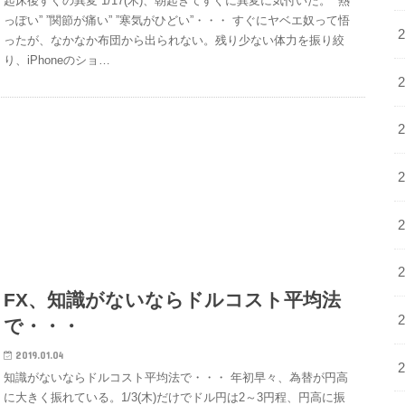
起床後すぐの異変 1/17(木)、朝起きてすぐに異変に気付いた。 ”熱
っぽい” ”関節が痛い” ”寒気がひどい”・・・ すぐにヤベエ奴って悟
ったが、なかなか布団から出られない。残り少ない体力を振り絞
り、iPhoneのショ…
FX、知識がないならドルコスト平均法
で・・・
2019.01.04
知識がないならドルコスト平均法で・・・ 年初早々、為替が円高
に大きく振れている。1/3(木)だけでドル円は2～3円程、円高に振