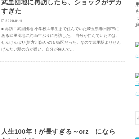
武里団地に再訪したら、ショックがデカ
すぎた
2020.01.11
■.再訪！武里団地 小学校４年生まで住んでいた埼玉県春日部市に
ある武里団地に約35年ぶりに再訪した。 自分が住んでいたのは、
せんげんぼり(新方川)沿いの５街区だった。なので武里駅よりせん
げんだい駅の方が近い。自分が住んで…
人生100年！が長すぎる～orz になら