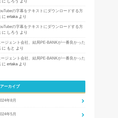
法
に
しろう
より
YouTubeの字幕をテキストにダウンロードする方
法
に
ertaka
より
YouTubeの字幕をテキストにダウンロードする方
法
に
しろう
より
エージェント会社、結局PE-BANKが一番良かった
話
に
もと
より
エージェント会社、結局PE-BANKが一番良かった
話
に
ertaka
より
アーカイブ
2024年8月
2024年5月