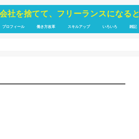
が会社を捨てて、フリーランスになる
プロフィール
働き方改革
スキルアップ
いろいろ
雑記
TOIEC
SQL
HTML・CSS
ピア
禁煙