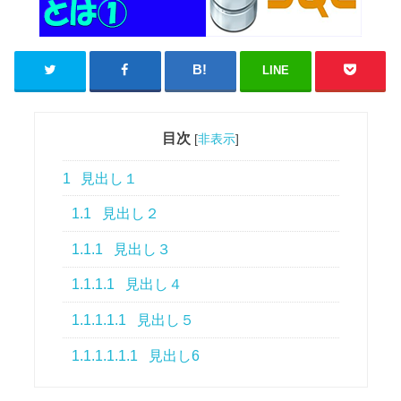
LINE
目次
[
非表示
]
1
見出し１
1.1
見出し２
1.1.1
見出し３
1.1.1.1
見出し４
1.1.1.1.1
見出し５
1.1.1.1.1.1
見出し6