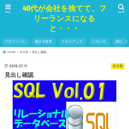
40代が会社を捨てて、フ
menu
search
リーランスになる
と・・・
プロフィール
働き方改革
スキルアップ
いろいろ
雑記
HOME
未分類
見出し確認
2018.07.11
未分類
見出し確認