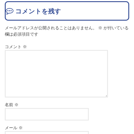
コメントを残す
メールアドレスが公開されることはありません。
※
が付いている
欄は必須項目です
コメント
※
名前
※
メール
※