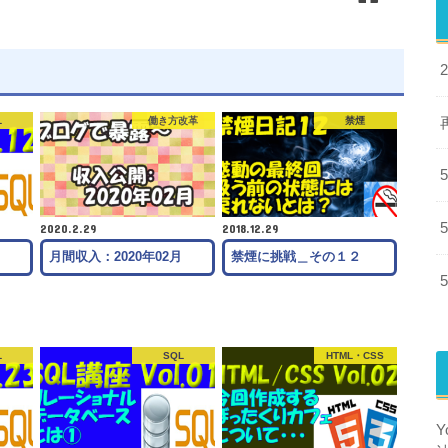
L
働き方改革
禁煙
2020.2.29
2018.12.29
月間収入：2020年02月
禁煙に挑戦＿その１２
L
SQL
HTML・CSS