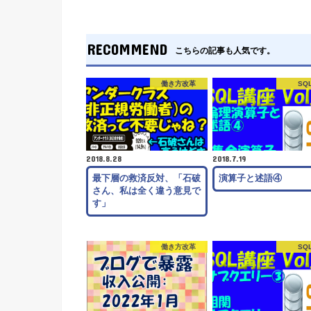
RECOMMEND
こちらの記事も人気です。
働き方改革
SQ
2018.8.28
2018.7.19
最下層の救済反対、「石破
演算子と述語④
さん、私は全く違う意見で
す」
働き方改革
SQ