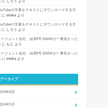
法
に
しろう
より
YouTubeの字幕をテキストにダウンロードする方
法
に
ertaka
より
YouTubeの字幕をテキストにダウンロードする方
法
に
しろう
より
エージェント会社、結局PE-BANKが一番良かった
話
に
もと
より
エージェント会社、結局PE-BANKが一番良かった
話
に
ertaka
より
アーカイブ
2024年8月
2024年5月