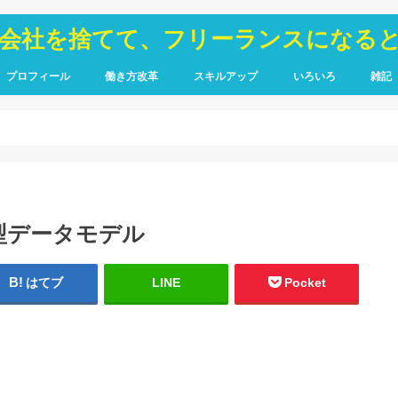
が会社を捨てて、フリーランスになる
プロフィール
働き方改革
スキルアップ
いろいろ
雑記
TOIEC
SQL
HTML・CSS
ピア
禁煙
ル型データモデル
はてブ
LINE
Pocket