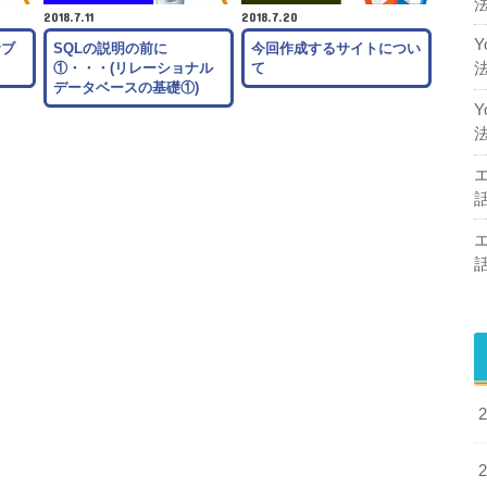
2018.7.11
2018.7.20
サブ
SQLの説明の前に
今回作成するサイトについ
①・・・(リレーショナル
て
データベースの基礎①)