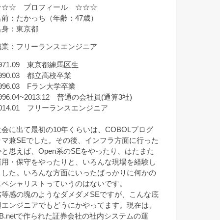
☆☆☆ プロフィール ☆☆☆
名前：たかっち（年齢：47歳）
出身：東京都
職業：フリーランスエンジニア
971.09 東京都練馬区生
990.03 都立高校卒業
996.03 Fラン大学卒業
996.04~2013.12 普通の会社員(通算3社)
2014.01 フリーランスエンジニア
社会に出て最初の10年くらいは、COBOLプログ
ラマ兼SEでした。その後、インフラ方面に行った
かと思えば、Open系のSEをやったり、はたまた
運用・保守をやったりと、いろんな現場を経験し
ました。いろんな方面にいったばっかりに何かの
スペシャリストっていうのはないです。
劣等感の塊のようなダメダメSEですが、こんな底
辺エンジニアでもどうにかやってます。現在は、
VB.netで作られた証券会社の社内システムの運