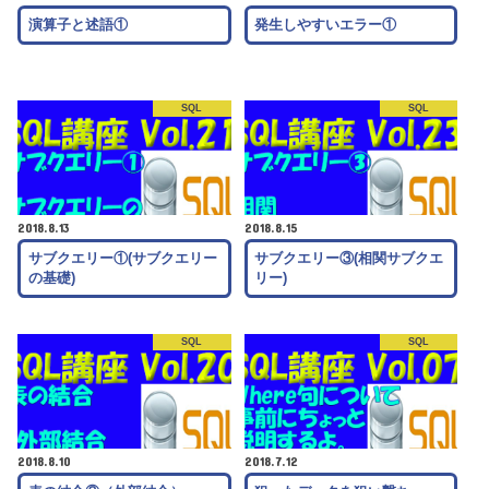
演算子と述語①
発生しやすいエラー①
SQL
SQL
2018.8.13
2018.8.15
サブクエリー①(サブクエリー
サブクエリー③(相関サブクエ
の基礎)
リー)
SQL
SQL
2018.8.10
2018.7.12