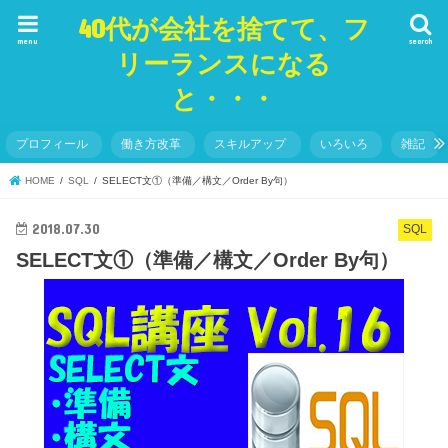
40代が会社を捨てて、フ
menu
search
リーランスになる
と・・・
プロフィール
働き方改革
スキルアップ
いろいろ
雑記
HOME
SQL
SELECT文①（準備／構文／Order By句）
2018.07.30
SQL
SELECT文①（準備／構文／Order By句）