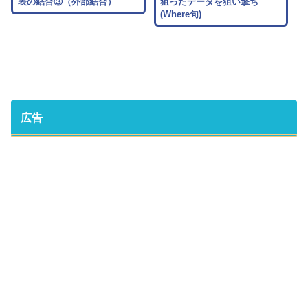
表の結合③（外部結合）
狙ったデータを狙い撃ち
(Where句)
広告