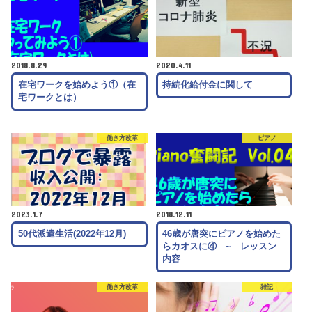
2018.8.29
2020.4.11
在宅ワークを始めよう①（在
持続化給付金に関して
宅ワークとは）
働き方改革
ピアノ
2023.1.7
2018.12.11
50代派遣生活(2022年12月)
46歳が唐突にピアノを始めた
らカオスに④ ~ レッスン
内容
働き方改革
雑記