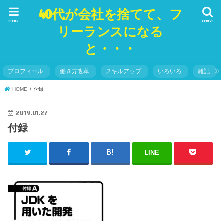
40代が会社を捨てて、フ
menu
search
リーランスになる
と・・・
プロフィール
働き方改革
スキルアップ
いろいろ
雑記
HOME
付録
2019.01.27
付録
LINE