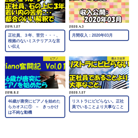
2019.1.27
2020.4.3
正社員、３年、苦労・・・、
月間収入：2020年03月
根拠のないミステリアスな言
い伝え
ピアノ
働き方改革
2018.8.2
2020.1.27
46歳が唐突にピアノを始めた
リストラにビビらない。正社
らカオスに① ~ きっかけ
員でいることより大事なこと
は不純な動機