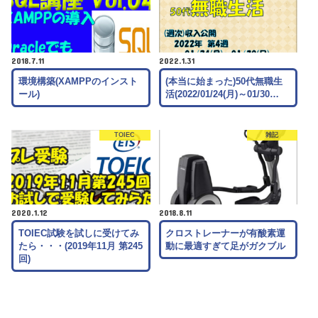
2018.7.11
2022.1.31
環境構築(XAMPPのインスト
(本当に始まった)50代無職生
ール)
活(2022/01/24(月)～01/30…
TOIEC
雑記
2020.1.12
2018.8.11
TOIEC試験を試しに受けてみ
クロストレーナーが有酸素運
たら・・・(2019年11月 第245
動に最適すぎて足がガクブル
回)