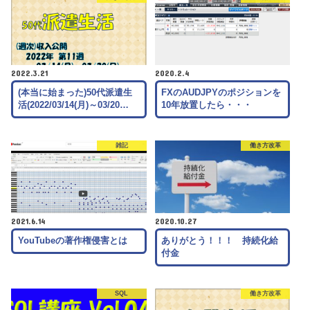
2022.3.21
2020.2.4
(本当に始まった)50代派遣生
FXのAUDJPYのポジションを
活(2022/03/14(月)～03/20…
10年放置したら・・・
雑記
働き方改革
2021.6.14
2020.10.27
YouTubeの著作権侵害とは
ありがとう！！！ 持続化給
付金
SQL
働き方改革