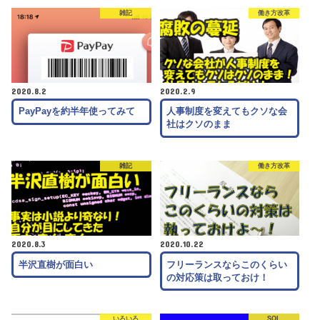
雑記
働き方改革
2020.8.2
2020.2.9
PayPayを約半年使ってみて
人事制度を変えてもクソな会
社はクソのまま
雑記
働き方改革
2020.8.3
2020.10.22
半沢直樹が面白い
フリーランスならこのくらい
の対応策は取っておけ！
いろいろ
SQL