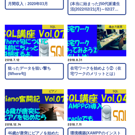
月間収入：2020年03月
(本当に始まった)50代派遣生
活(2022/02/21(月)～02/27…
SQL
働き方改革
2018.7.12
2018.8.31
狙ったデータを狙い撃ち
在宅ワークを始めよう②（在
(Where句)
宅ワークのメリットとは）
ピアノ
SQL
2018.12.14
2018.7.11
46歳が唐突にピアノを始めた
環境構築(XAMPPのインスト