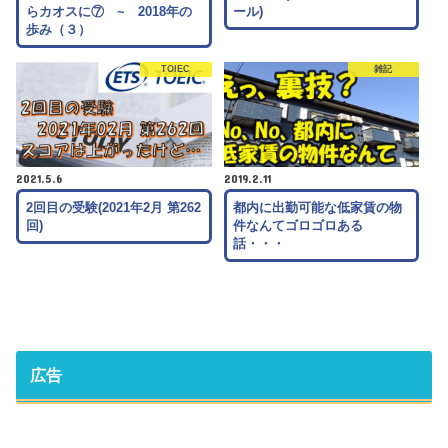
らカオスに⑦ ~ 2018年の
ール)
歩み（３）
TOIEC
雑記
2021.5.6
2019.2.11
2回目の受験(2021年2月 第262
都内に出勤可能な低家賃の物
回)
件なんてゴロゴロある
話・・・
広告