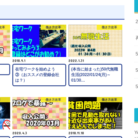
改革
働き方改革
働き方改革
2018.9.1
2022.1.31
月
在宅ワークを始めよう
(本当に始まった)50代無職
③（おススメの登録会社
生活(2022/01/24(月)～
は？）
01/30…
煙
働き方改革
働き方改革
2020.4.3
2018.11.18