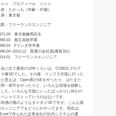
☆☆☆ プロフィール ☆☆☆
名前：たかっち（年齢：47歳）
出身：東京都
職業：フリーランスエンジニア
971.09 東京都練馬区生
990.03 都立高校卒業
996.03 Fラン大学卒業
996.04~2013.12 普通の会社員(通算3社)
2014.01 フリーランスエンジニア
社会に出て最初の10年くらいは、COBOLプログ
ラマ兼SEでした。その後、インフラ方面に行った
かと思えば、Open系のSEをやったり、はたまた
運用・保守をやったりと、いろんな現場を経験し
ました。いろんな方面にいったばっかりに何かの
スペシャリストっていうのはないです。
劣等感の塊のようなダメダメSEですが、こんな底
辺エンジニアでもどうにかやってます。現在は、
VB.netで作られた証券会社の社内システムの運