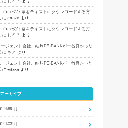
法
に
しろう
より
YouTubeの字幕をテキストにダウンロードする方
法
に
ertaka
より
YouTubeの字幕をテキストにダウンロードする方
法
に
しろう
より
エージェント会社、結局PE-BANKが一番良かった
話
に
もと
より
エージェント会社、結局PE-BANKが一番良かった
話
に
ertaka
より
アーカイブ
2024年8月
2024年5月