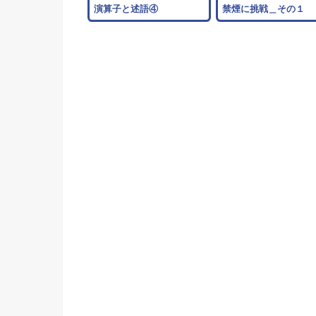
演算子と述語④
禁煙に挑戦＿その１