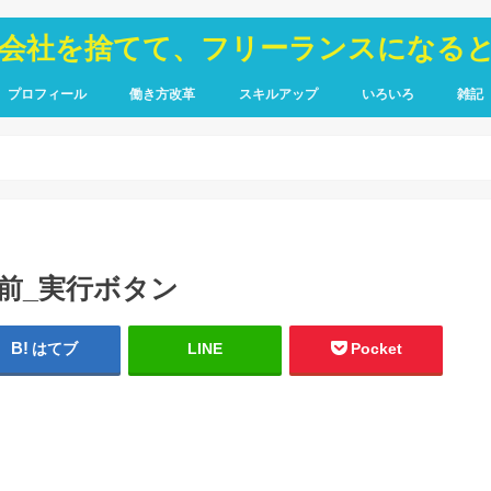
が会社を捨てて、フリーランスになる
プロフィール
働き方改革
スキルアップ
いろいろ
雑記
TOIEC
SQL
HTML・CSS
ピア
禁煙
行前_実行ボタン
はてブ
LINE
Pocket