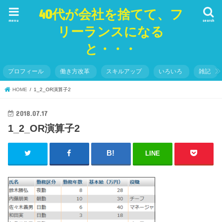
40代が会社を捨てて、フ
menu
search
リーランスになる
と・・・
プロフィール
働き方改革
スキルアップ
いろいろ
雑記
HOME
1_2_OR演算子2
2018.07.17
1_2_OR演算子2
LINE