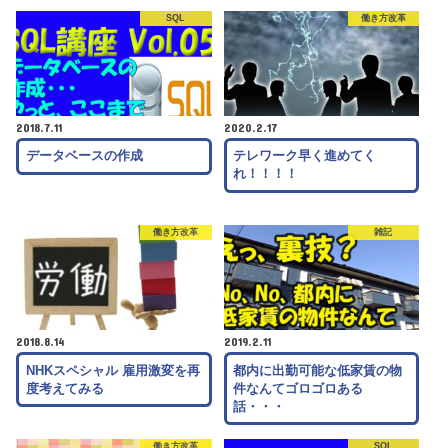
SQL
働き方改革
2018.7.11
2020.2.17
データベースの作成
テレワーク早く進めてく
れ！！！！
働き方改革
雑記
2018.8.14
2019.2.11
NHKスペシャル 雇用激変を再
都内に出勤可能な低家賃の物
度考えてみる
件なんてゴロゴロある
話・・・
働き方改革
SQL