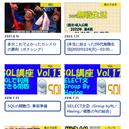
雑記
働き方改革
2021.8.15
2022.1.31
多分これでよかったカシメロ
(本当に始まった)50代無職生
の勝利（ボクシング）
活(2022/01/24(月)～01/30…
SQL
SQL
2018.7.23
2018.7.31
SQLの関数①_事前準備
SELECT文②（Group by句／
Having／複数の句の結合）
働き方改革
いろいろ