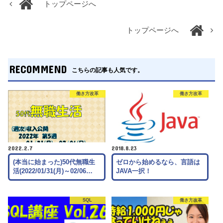
トップページへ
トップページへ
RECOMMEND
こちらの記事も人気です。
働き方改革
働き方改革
2022.2.7
2018.8.23
(本当に始まった)50代無職生
ゼロから始めるなら、言語は
活(2022/01/31(月)～02/06…
JAVA一択！
SQL
働き方改革