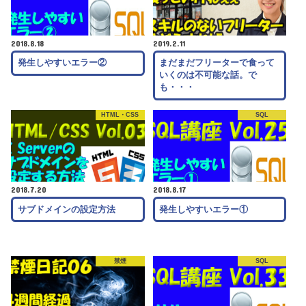
2018.8.18
2019.2.11
発生しやすいエラー②
まだまだフリーターで食って
いくのは不可能な話。で
も・・・
HTML・CSS
SQL
2018.7.20
2018.8.17
サブドメインの設定方法
発生しやすいエラー①
禁煙
SQL