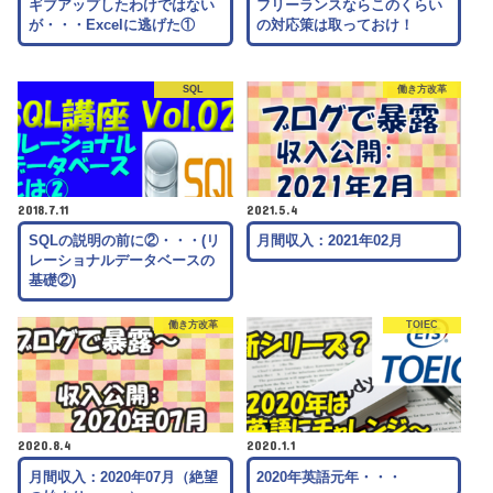
ギブアップしたわけではない
フリーランスならこのくらい
が・・・Excelに逃げた①
の対応策は取っておけ！
SQL
働き方改革
2018.7.11
2021.5.4
SQLの説明の前に②・・・(リ
月間収入：2021年02月
レーショナルデータベースの
基礎②)
働き方改革
TOIEC
2020.8.4
2020.1.1
月間収入：2020年07月（絶望
2020年英語元年・・・