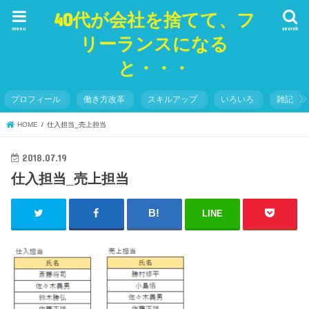
40代が会社を捨てて、フ
menu
search
リーランスになる
と・・・
プロフィール
働き方改革
スキルアップ
いろいろ
雑記
HOME
仕入担当_売上担当
2018.07.19
仕入担当_売上担当
LINE