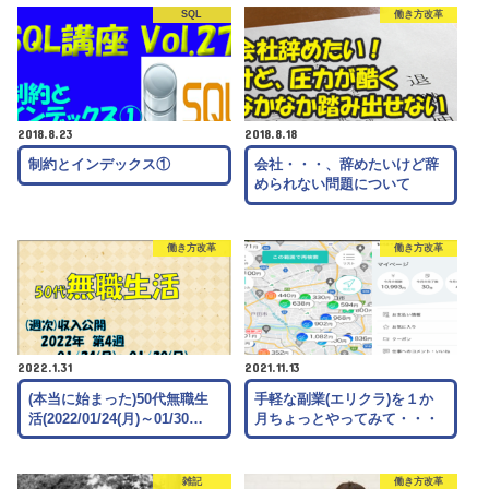
SQL
働き方改革
2018.8.23
2018.8.18
制約とインデックス①
会社・・・、辞めたいけど辞
められない問題について
働き方改革
働き方改革
2022.1.31
2021.11.13
(本当に始まった)50代無職生
手軽な副業(エリクラ)を１か
活(2022/01/24(月)～01/30…
月ちょっとやってみて・・・
雑記
働き方改革