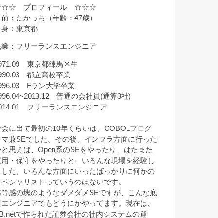
☆☆☆ プロフィール ☆☆☆
名前：たかっち（年齢：47歳）
出身：東京都
職業：フリーランスエンジニア
971.09 東京都練馬区生
990.03 都立高校卒業
996.03 Fラン大学卒業
996.04~2013.12 普通の会社員(通算3社)
2014.01 フリーランスエンジニア
社会に出て最初の10年くらいは、COBOLプログ
ラマ兼SEでした。その後、インフラ方面に行った
かと思えば、Open系のSEをやったり、はたまた
運用・保守をやったりと、いろんな現場を経験し
ました。いろんな方面にいったばっかりに何かの
スペシャリストっていうのはないです。
劣等感の塊のようなダメダメSEですが、こんな底
辺エンジニアでもどうにかやってます。現在は、
VB.netで作られた証券会社の社内システムの運