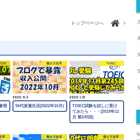
トップページへ
CSS
働き方改革
TOIEC
2022.11.5
2020.1.12
参照
50代派遣生活(2022年10月)
TOIEC試験を試しに受け
てみたら・・・(2019年11
月 第245回)
改革
働き方改革
働き方改革