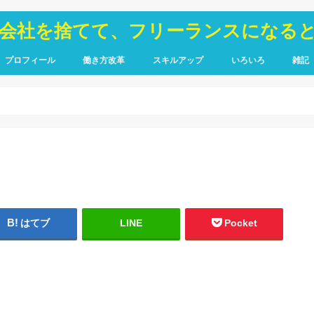
が会社を捨てて、フリーランスになる
プロフィール
働き方改革
スキルアップ
いろいろ
雑記
TOIEC
SQL
HTML・CSS
ピア
禁煙
はてブ
LINE
Pocket