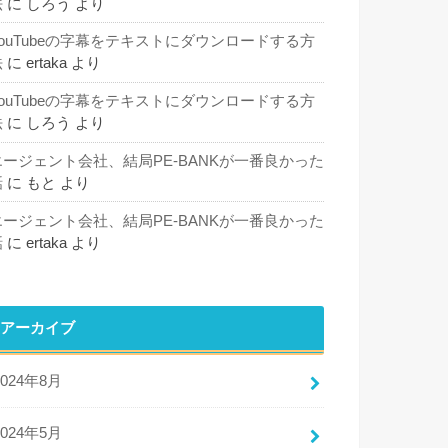
法
に
しろう
より
YouTubeの字幕をテキストにダウンロードする方
法
に
ertaka
より
YouTubeの字幕をテキストにダウンロードする方
法
に
しろう
より
エージェント会社、結局PE-BANKが一番良かった
話
に
もと
より
エージェント会社、結局PE-BANKが一番良かった
話
に
ertaka
より
アーカイブ
2024年8月
2024年5月