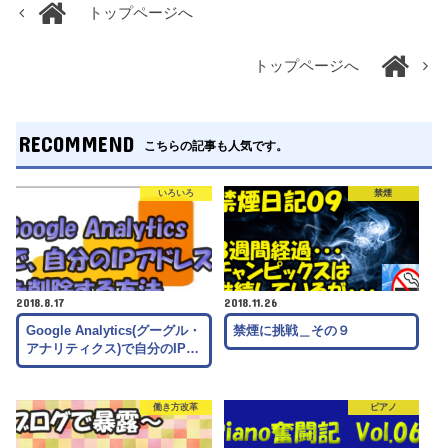
トップページへ
トップページへ
RECOMMEND
こちらの記事も人気です。
いろいろ
禁煙
2018.8.17
2018.11.26
Google Analytics(グーグル・
禁煙に挑戦＿その９
アナリティクス)で自分のIP…
働き方改革
ピアノ