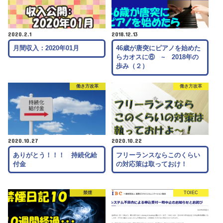
2020.2.1
2018.12.13
月間収入：2020年01月
46歳が唐突にピアノを始めた
らカオスに⑥ ~ 2018年の
歩み（２）
働き方改革
働き方改革
2020.10.27
2020.10.22
ありがとう！！！ 持続化給
フリーランスならこのくらい
付金
の対応策は取っておけ！
禁煙
TOIEC