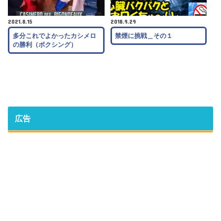
2021.8.15
2018.9.29
多分これでよかったカシメロ
禁煙に挑戦＿その１
の勝利（ボクシング）
広告