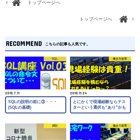
トップページへ
トップページへ
RECOMMEND
こちらの記事も人気です。
SQL
働き方改革
2018.7.11
2018.11.24
SQLの説明の前に③・・・
とにかくで現場経験ならテス
(SQLの基礎)
ターという選択も”あり”かも
雑記
働き方改革