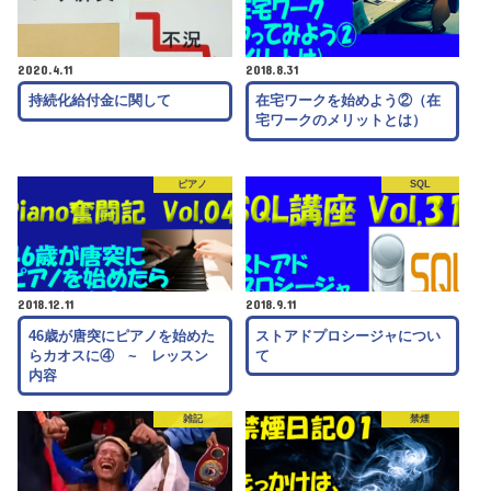
2020.4.11
2018.8.31
持続化給付金に関して
在宅ワークを始めよう②（在
宅ワークのメリットとは）
ピアノ
SQL
2018.12.11
2018.9.11
46歳が唐突にピアノを始めた
ストアドプロシージャについ
らカオスに④ ~ レッスン
て
内容
雑記
禁煙