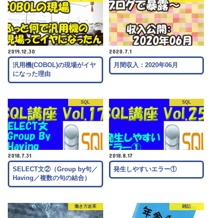
2019.12.30
2020.7.1
汎用機(COBOL)の現場がイヤ
月間収入：2020年06月
になった理由
SQL
SQL
2018.7.31
2018.8.17
SELECT文②（Group by句／
発生しやすいエラー①
Having／複数の句の結合）
働き方改革
雑記