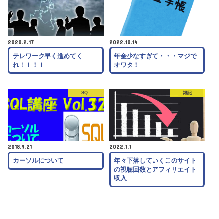
2020.2.17
2022.10.14
テレワーク早く進めてく
年金少なすぎて・・・マジで
れ！！！！
オワタ！
SQL
雑記
2018.9.21
2022.1.1
カーソルについて
年々下落していくこのサイト
の視聴回数とアフィリエイト
収入