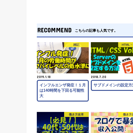
RECOMMEND
こちらの記事も人気です。
雑記
HTML・
2019.1.18
2018.7.20
インフルエンザ発症！１月
サブドメインの設定方
は140時間を下回る可能性
大
働き方改革
働き方