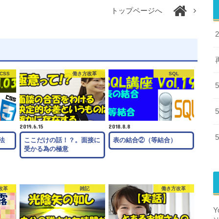
トップページへ
CSS
働き方改革
SQL
2019.6.15
2018.8.8
法
ここだけの話！？。面接に
表の結合②（等結合）
受かる為の極意
改革
雑記
働き方改革