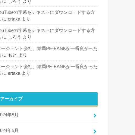
法
に
しろう
より
YouTubeの字幕をテキストにダウンロードする方
法
に
ertaka
より
YouTubeの字幕をテキストにダウンロードする方
法
に
しろう
より
エージェント会社、結局PE-BANKが一番良かった
話
に
もと
より
エージェント会社、結局PE-BANKが一番良かった
話
に
ertaka
より
アーカイブ
2024年8月
2024年5月