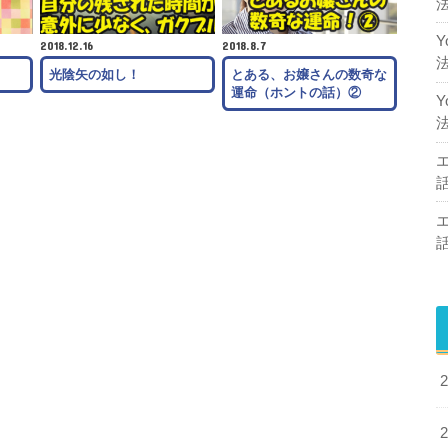
2018.12.16
2018.8.7
月
光陰矢の如し！
とある、お嬢さんの数奇な
運命（ホントの話）②