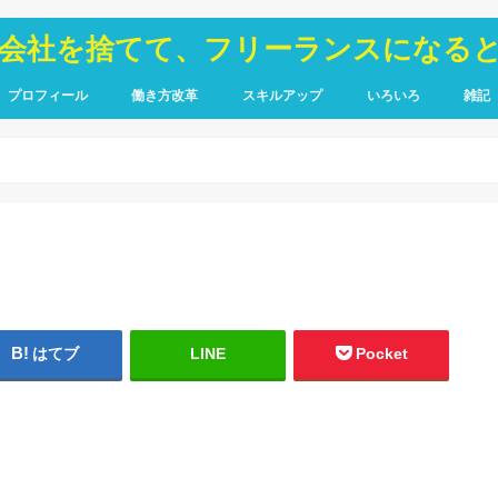
が会社を捨てて、フリーランスになる
プロフィール
働き方改革
スキルアップ
いろいろ
雑記
TOIEC
SQL
HTML・CSS
ピア
禁煙
はてブ
LINE
Pocket