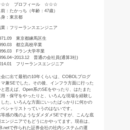
☆☆☆ プロフィール ☆☆☆
名前：たかっち（年齢：47歳）
出身：東京都
職業：フリーランスエンジニア
971.09 東京都練馬区生
990.03 都立高校卒業
996.03 Fラン大学卒業
996.04~2013.12 普通の会社員(通算3社)
2014.01 フリーランスエンジニア
社会に出て最初の10年くらいは、COBOLプログ
ラマ兼SEでした。その後、インフラ方面に行った
かと思えば、Open系のSEをやったり、はたまた
運用・保守をやったりと、いろんな現場を経験し
ました。いろんな方面にいったばっかりに何かの
スペシャリストっていうのはないです。
劣等感の塊のようなダメダメSEですが、こんな底
辺エンジニアでもどうにかやってます。現在は、
VB.netで作られた証券会社の社内システムの運