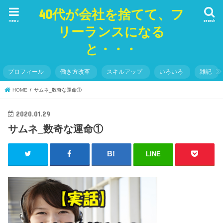
40代が会社を捨てて、フ
menu
search
リーランスになる
と・・・
プロフィール
働き方改革
スキルアップ
いろいろ
雑記
HOME
サムネ_数奇な運命①
2020.01.29
サムネ_数奇な運命①
LINE