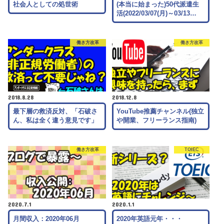
社会人としての処世術
(本当に始まった)50代派遣生
活(2022/03/07(月)～03/13…
働き方改革
働き方改革
2018.8.28
2018.12.8
最下層の救済反対、「石破さ
YouTube推薦チャンネル(独立
ん、私は全く違う意見です」
や開業、フリーランス指南)
働き方改革
TOIEC
2020.7.1
2020.1.1
月間収入：2020年06月
2020年英語元年・・・