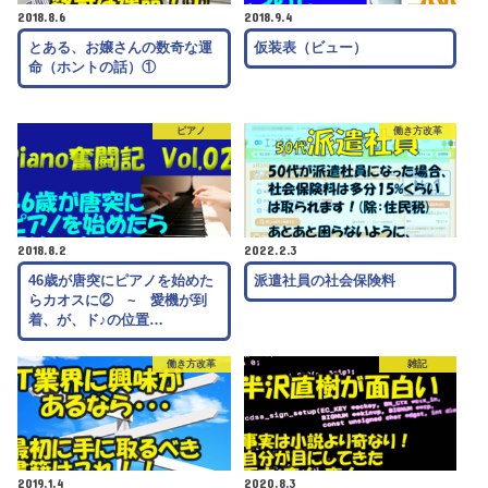
2018.8.6
2018.9.4
とある、お嬢さんの数奇な運
仮装表（ビュー）
命（ホントの話）①
ピアノ
働き方改革
2018.8.2
2022.2.3
46歳が唐突にピアノを始めた
派遣社員の社会保険料
らカオスに② ~ 愛機が到
着、が、ド♪の位置…
働き方改革
雑記
2019.1.4
2020.8.3