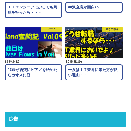
ＩＴエンジニアに少しでも興
半沢直樹が面白い
味を持ったら・・・
ピアノ
働き方改革
2019.6.23
2018.12.24
46歳が唐突にピアノを始めた
一度はＩＴ業界に来た方が良
らカオスに⑨
い理由・・・
広告