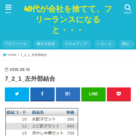
40代が会社を捨てて、フ
menu
search
リーランスになる
と・・・
プロフィール
働き方改革
スキルアップ
いろいろ
雑記
HOME
7_2_1_左外部結合
2018.08.10
7_2_1_左外部結合
LINE