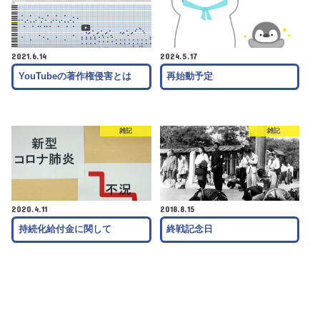
2021.6.14
2024.5.17
YouTubeの著作権侵害とは
再始動予定
雑記
雑記
2020.4.11
2018.8.15
持続化給付金に関して
終戦記念日