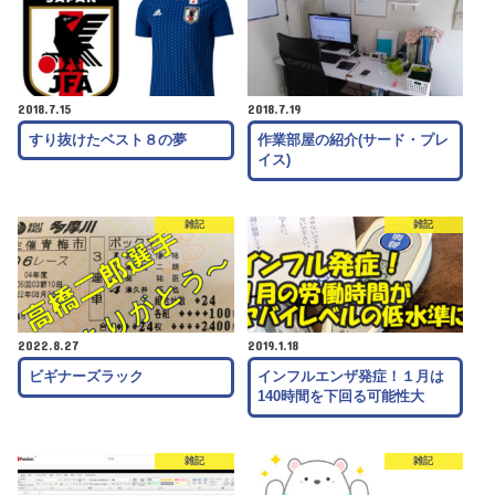
2018.7.15
2018.7.19
すり抜けたベスト８の夢
作業部屋の紹介(サード・プレ
イス)
雑記
雑記
2022.8.27
2019.1.18
ビギナーズラック
インフルエンザ発症！１月は
140時間を下回る可能性大
雑記
雑記