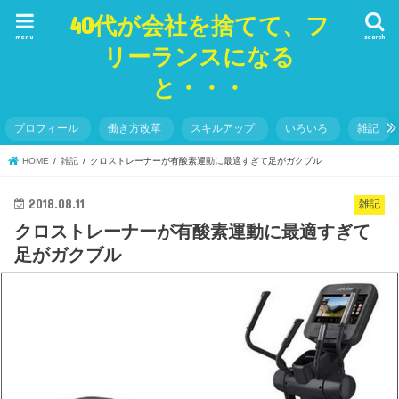
40代が会社を捨てて、フ
menu
search
リーランスになる
と・・・
プロフィール
働き方改革
スキルアップ
いろいろ
雑記
HOME
雑記
クロストレーナーが有酸素運動に最適すぎて足がガクブル
2018.08.11
雑記
クロストレーナーが有酸素運動に最適すぎて
足がガクブル