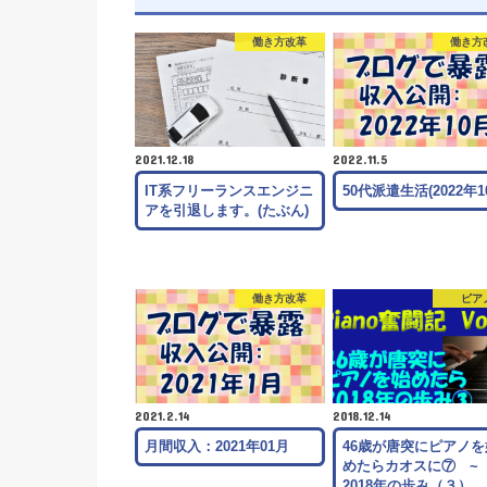
働き方改革
働き方
2021.12.18
2022.11.5
IT系フリーランスエンジニ
50代派遣生活(2022年1
アを引退します。(たぶん)
働き方改革
ピア
2021.2.14
2018.12.14
月間収入：2021年01月
46歳が唐突にピアノを
めたらカオスに⑦ 
2018年の歩み（３）