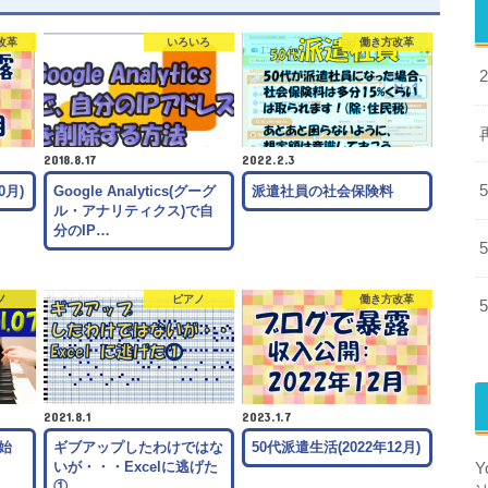
改革
いろいろ
働き方改革
2018.8.17
2022.2.3
0月)
Google Analytics(グーグ
派遣社員の社会保険料
ル・アナリティクス)で自
分のIP…
ノ
ピアノ
働き方改革
2021.8.1
2023.1.7
始
ギブアップしたわけではな
50代派遣生活(2022年12月)
~
いが・・・Excelに逃げた
①