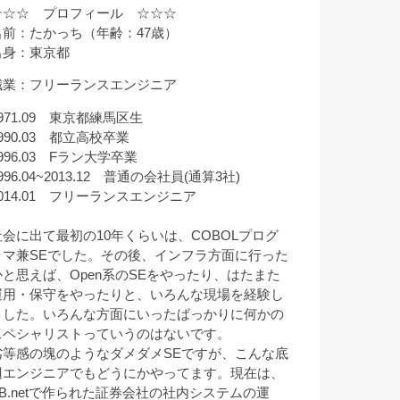
☆☆☆ プロフィール ☆☆☆
名前：たかっち（年齢：47歳）
出身：東京都
職業：フリーランスエンジニア
971.09 東京都練馬区生
990.03 都立高校卒業
996.03 Fラン大学卒業
996.04~2013.12 普通の会社員(通算3社)
2014.01 フリーランスエンジニア
社会に出て最初の10年くらいは、COBOLプログ
ラマ兼SEでした。その後、インフラ方面に行った
かと思えば、Open系のSEをやったり、はたまた
運用・保守をやったりと、いろんな現場を経験し
ました。いろんな方面にいったばっかりに何かの
スペシャリストっていうのはないです。
劣等感の塊のようなダメダメSEですが、こんな底
辺エンジニアでもどうにかやってます。現在は、
VB.netで作られた証券会社の社内システムの運