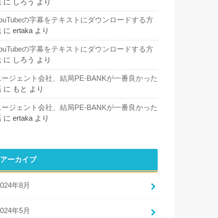
法
に
しろう
より
YouTubeの字幕をテキストにダウンロードする方
法
に
ertaka
より
YouTubeの字幕をテキストにダウンロードする方
法
に
しろう
より
エージェント会社、結局PE-BANKが一番良かった
話
に
もと
より
エージェント会社、結局PE-BANKが一番良かった
話
に
ertaka
より
アーカイブ
2024年8月
2024年5月