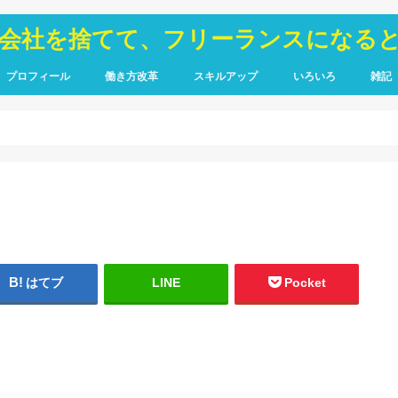
が会社を捨てて、フリーランスになる
プロフィール
働き方改革
スキルアップ
いろいろ
雑記
TOIEC
SQL
HTML・CSS
ピア
禁煙
はてブ
LINE
Pocket