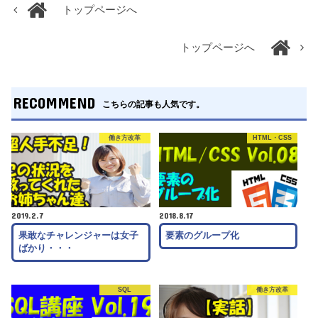
トップページへ
トップページへ
RECOMMEND
こちらの記事も人気です。
働き方改革
HTML・CSS
2019.2.7
2018.8.17
果敢なチャレンジャーは女子
要素のグループ化
ばかり・・・
SQL
働き方改革