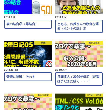
2018.8.8
2018.8.6
表の結合②（等結合）
とある、お嬢さんの数奇な運
命（ホントの話）①
禁煙
働き方改革
2018.10.22
2020.9.11
禁煙に挑戦＿その５
月間収入：2020年08月（絶望
はまだまだ続く・・・）
働き方改革
HTML・CSS