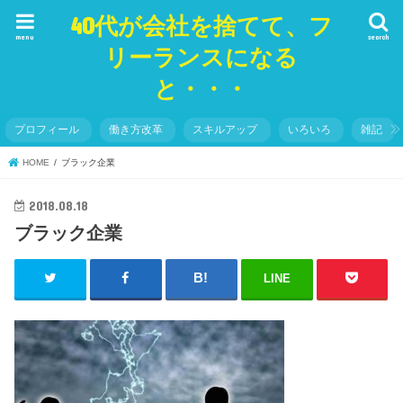
40代が会社を捨てて、フ
menu
search
リーランスになる
と・・・
プロフィール
働き方改革
スキルアップ
いろいろ
雑記
HOME
ブラック企業
2018.08.18
ブラック企業
LINE