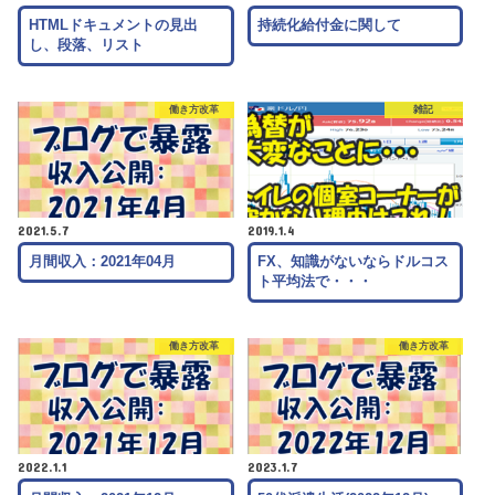
HTMLドキュメントの見出
持続化給付金に関して
し、段落、リスト
働き方改革
雑記
2021.5.7
2019.1.4
月間収入：2021年04月
FX、知識がないならドルコス
ト平均法で・・・
働き方改革
働き方改革
2022.1.1
2023.1.7