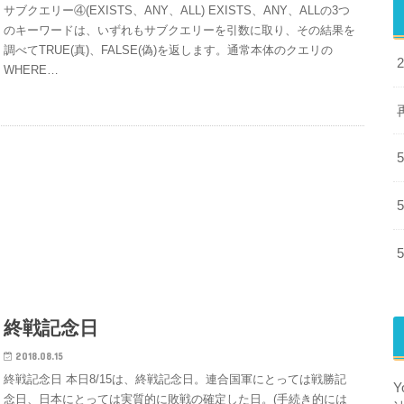
サブクエリー④(EXISTS、ANY、ALL) EXISTS、ANY、ALLの3つ
のキーワードは、いずれもサブクエリーを引数に取り、その結果を
調べてTRUE(真)、FALSE(偽)を返します。通常本体のクエリの
WHERE…
終戦記念日
2018.08.15
終戦記念日 本日8/15は、終戦記念日。連合国軍にとっては戦勝記
念日、日本にとっては実質的に敗戦の確定した日。(手続き的には