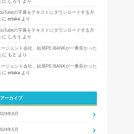
法
に
しろう
より
YouTubeの字幕をテキストにダウンロードする方
法
に
ertaka
より
YouTubeの字幕をテキストにダウンロードする方
法
に
しろう
より
エージェント会社、結局PE-BANKが一番良かった
話
に
もと
より
エージェント会社、結局PE-BANKが一番良かった
話
に
ertaka
より
アーカイブ
2024年8月
2024年5月