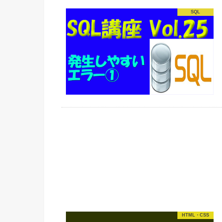
SQL
HTML・CSS