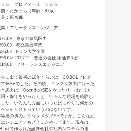
☆☆☆ プロフィール ☆☆☆
名前：たかっち（年齢：47歳）
出身：東京都
職業：フリーランスエンジニア
971.09 東京都練馬区生
990.03 都立高校卒業
996.03 Fラン大学卒業
996.04~2013.12 普通の会社員(通算3社)
2014.01 フリーランスエンジニア
社会に出て最初の10年くらいは、COBOLプログ
ラマ兼SEでした。その後、インフラ方面に行った
かと思えば、Open系のSEをやったり、はたまた
運用・保守をやったりと、いろんな現場を経験し
ました。いろんな方面にいったばっかりに何かの
スペシャリストっていうのはないです。
劣等感の塊のようなダメダメSEですが、こんな底
辺エンジニアでもどうにかやってます。現在は、
VB.netで作られた証券会社の社内システムの運