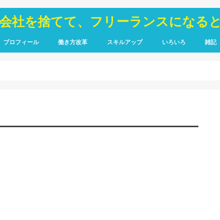
が会社を捨てて、フリーランスになる
プロフィール
働き方改革
スキルアップ
いろいろ
雑記
TOIEC
SQL
HTML・CSS
ピア
禁煙