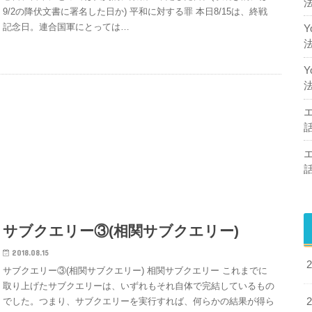
9/2の降伏文書に署名した日か) 平和に対する罪 本日8/15は、終戦
記念日。連合国軍にとっては…
サブクエリー③(相関サブクエリー)
2018.08.15
サブクエリー③(相関サブクエリー) 相関サブクエリー これまでに
取り上げたサブクエリーは、いずれもそれ自体で完結しているもの
でした。つまり、サブクエリーを実行すれば、何らかの結果が得ら