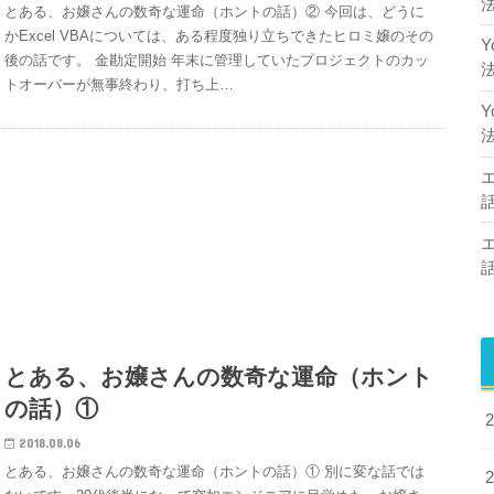
とある、お嬢さんの数奇な運命（ホントの話）② 今回は、どうに
かExcel VBAについては、ある程度独り立ちできたヒロミ嬢のその
後の話です。 金勘定開始 年末に管理していたプロジェクトのカッ
トオーバーが無事終わり、打ち上…
とある、お嬢さんの数奇な運命（ホント
の話）①
2018.08.06
とある、お嬢さんの数奇な運命（ホントの話）① 別に変な話では