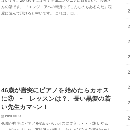
ないです。20代後半になって突如エンジニアに目覚めた、お嬢さ
んの話です。 「エンジニアへの転身ってこんなのもあるんだ」程
度に読んで頂けると幸いです。 これは、自…
46歳が唐突にピアノを始めたらカオス
に③ ~ レッスンは？、長い黒髪の若
い先生カマ~ン！
2018.08.03
46歳が唐突にピアノを始めたらカオスに突入し・・・③ いやぁ
～。ビックリした。五線譜も鍵盤も、なんと”ド”♪の位置がわから