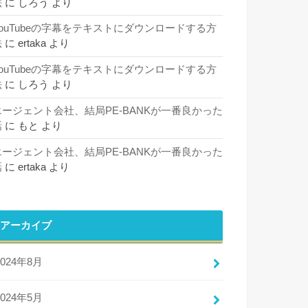
法
に
しろう
より
YouTubeの字幕をテキストにダウンロードする方
法
に
ertaka
より
YouTubeの字幕をテキストにダウンロードする方
法
に
しろう
より
エージェント会社、結局PE-BANKが一番良かった
話
に
もと
より
エージェント会社、結局PE-BANKが一番良かった
話
に
ertaka
より
アーカイブ
2024年8月
2024年5月