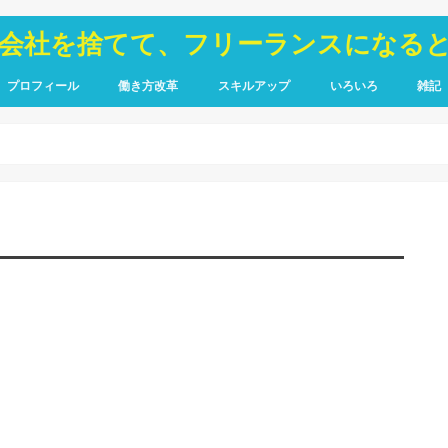
が会社を捨てて、フリーランスになる
プロフィール
働き方改革
スキルアップ
いろいろ
雑記
TOIEC
SQL
HTML・CSS
ピア
禁煙