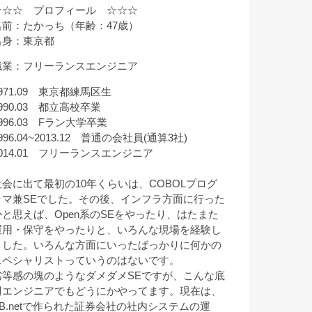
☆☆☆ プロフィール ☆☆☆
名前：たかっち（年齢：47歳）
出身：東京都
職業：フリーランスエンジニア
971.09 東京都練馬区生
990.03 都立高校卒業
996.03 Fラン大学卒業
996.04~2013.12 普通の会社員(通算3社)
2014.01 フリーランスエンジニア
社会に出て最初の10年くらいは、COBOLプログ
ラマ兼SEでした。その後、インフラ方面に行った
かと思えば、Open系のSEをやったり、はたまた
運用・保守をやったりと、いろんな現場を経験し
ました。いろんな方面にいったばっかりに何かの
スペシャリストっていうのはないです。
劣等感の塊のようなダメダメSEですが、こんな底
辺エンジニアでもどうにかやってます。現在は、
VB.netで作られた証券会社の社内システムの運