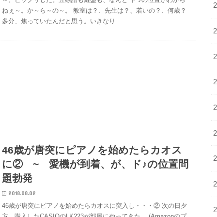
ねぇ～。か～ら～の～。 教室は？、先生は？、若いの？、何歳？
多分、焦っていたんだと思う。いきなり…
46歳が唐突にピアノを始めたらカオス
に② ~ 愛機が到着、が、ド♪の位置問
題勃発
2018.08.02
46歳が唐突にピアノを始めたらカオスに突入し・・・② 次の日夕
方。購入したCASIOのLK223が部屋にやってきた。 (Amazonのプ