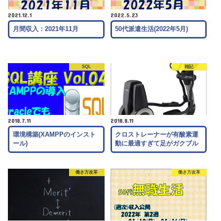
2021.12.1
2022.5.23
月間収入：2021年11月
50代派遣生活(2022年5月)
SQL
雑記
2018.7.11
2018.8.11
環境構築(XAMPPのインスト
クロストレーナーが有酸素運
ール)
動に最適すぎて足がガクブル
働き方改革
働き方改革