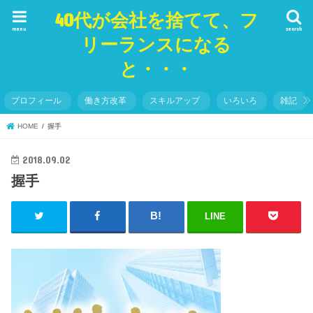
40代が会社を捨てて、フ
menu
search
リーランスになる
と・・・
プロフィール
働き方改革
スキルアップ
いろいろ
雑記
HOME
握手
2018.09.02
握手
LINE