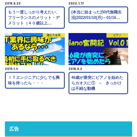
2018.8.22
2022.1.17
もう一度しっかり考えたい、
(本当に始まった)50代無職生
フリーランスのメリット・デ
活(2022/01/10(月)～01/16…
メリット（４０歳以上…
働き方改革
ピアノ
2019.1.4
2018.8.2
ＩＴエンジニアに少しでも興
46歳が唐突にピアノを始めた
味を持ったら・・・
らカオスに① ~ きっかけ
は不純な動機
広告