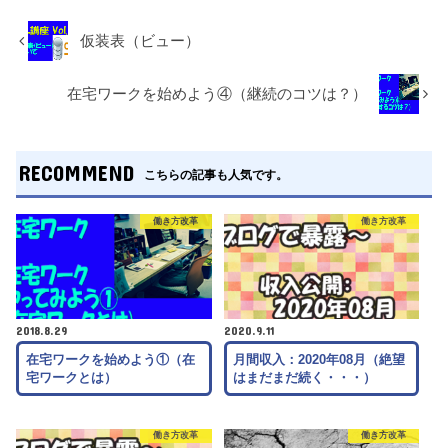
仮装表（ビュー）
在宅ワークを始めよう④（継続のコツは？）
RECOMMEND
こちらの記事も人気です。
働き方改革
働き方改革
2018.8.29
2020.9.11
在宅ワークを始めよう①（在
月間収入：2020年08月（絶望
宅ワークとは）
はまだまだ続く・・・）
働き方改革
働き方改革