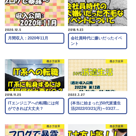
2020.12.5
2018.9.23
月間収入：2020年11月
会社員時代に嫌いだったイベ
ント
働き方改革
働き方改革
2018.11.25
2022.3.27
ITエンジニアへの転職には何
(本当に始まった)50代派遣生
ができれば大丈夫？
活(2022/03/21(月)～03/27…
働き方改革
働き方改革