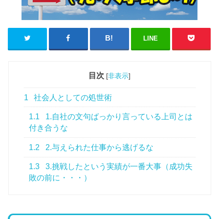
LINE
目次
[
非表示
]
1
社会人としての処世術
1.1
1.自社の文句ばっかり言っている上司とは
付き合うな
1.2
2.与えられた仕事から逃げるな
1.3
3.挑戦したという実績が一番大事（成功失
敗の前に・・・）