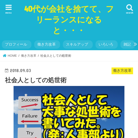
40代が会社を捨てて、フ
menu
search
リーランスになる
と・・・
プロフィール
働き方改革
スキルアップ
いろいろ
雑記
HOME
働き方改革
社会人としての処世術
2018.09.03
働き方改革
社会人としての処世術