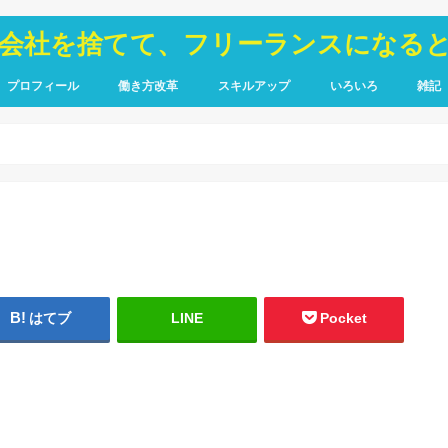
が会社を捨てて、フリーランスになる
プロフィール
働き方改革
スキルアップ
いろいろ
雑記
TOIEC
SQL
HTML・CSS
ピア
禁煙
はてブ
LINE
Pocket