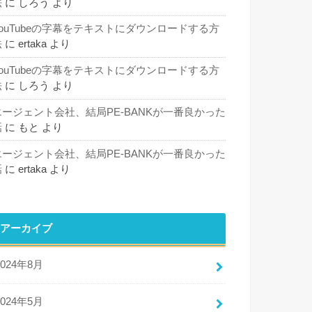
法
に
しろう
より
YouTubeの字幕をテキストにダウンロードする方
法
に
ertaka
より
YouTubeの字幕をテキストにダウンロードする方
法
に
しろう
より
エージェント会社、結局PE-BANKが一番良かった
話
に
もと
より
エージェント会社、結局PE-BANKが一番良かった
話
に
ertaka
より
アーカイブ
2024年8月
2024年5月