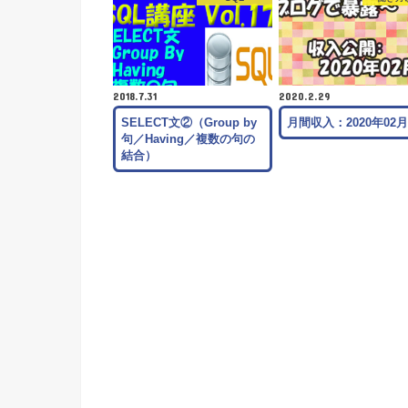
2018.7.31
2020.2.29
SELECT文②（Group by
月間収入：2020年02
句／Having／複数の句の
結合）