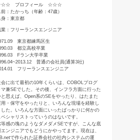
☆☆☆ プロフィール ☆☆☆
名前：たかっち（年齢：47歳）
出身：東京都
職業：フリーランスエンジニア
971.09 東京都練馬区生
990.03 都立高校卒業
996.03 Fラン大学卒業
996.04~2013.12 普通の会社員(通算3社)
2014.01 フリーランスエンジニア
社会に出て最初の10年くらいは、COBOLプログ
ラマ兼SEでした。その後、インフラ方面に行った
かと思えば、Open系のSEをやったり、はたまた
運用・保守をやったりと、いろんな現場を経験し
ました。いろんな方面にいったばっかりに何かの
スペシャリストっていうのはないです。
劣等感の塊のようなダメダメSEですが、こんな底
辺エンジニアでもどうにかやってます。現在は、
VB.netで作られた証券会社の社内システムの運