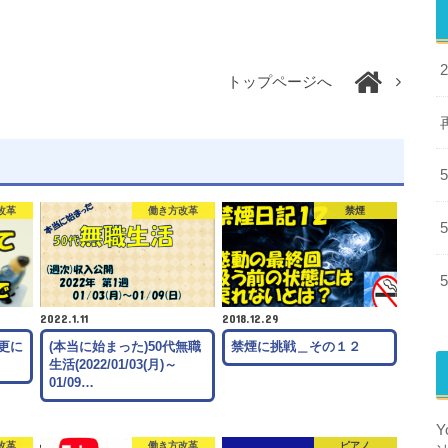
トップページへ
改革
働き方改革
禁煙
2022.1.11
2018.12.29
更に
(本当に始まった)50代無職
禁煙に挑戦＿その１２
生活(2022/01/03(月)～
01/09…
改革
働き方改革
ピアノ