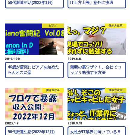
50代派遣生活(2022年1月)
IT土方上等、意外に快適
ピアノ
働き方改革
2019.1.20
2019.6.8
46歳が唐突にピアノを始めた
禁断の裏ワザ？！、会社でコ
らカオスに⑧
ッソリ勉強する方法
働き方改革
働き方改革
2023.1.7
2018.9.18
50代派遣生活(2022年12月)
女性がIT業界に向いている５