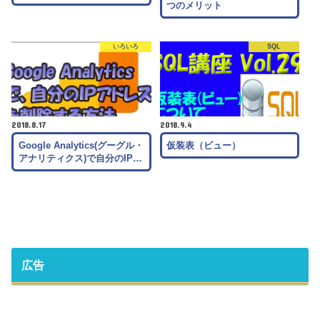
つのメリット
いろいろ
SQL
2018.8.17
2018.9.4
Google Analytics(グーグル・
仮装表（ビュー）
アナリティクス)で自分のIP…
広告