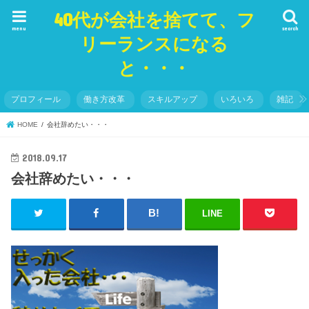
40代が会社を捨てて、フ
menu
search
リーランスになる
と・・・
プロフィール
働き方改革
スキルアップ
いろいろ
雑記
HOME
会社辞めたい・・・
2018.09.17
会社辞めたい・・・
LINE