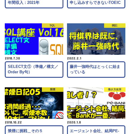
年間収入：2021年
申し込みすらできないTOEIC
SQL
雑記
2018.7.30
2022.2.1
SELECT文①（準備／構文／
藤井一強時代はとっくに始ま
Order By句）
っている
禁煙
働き方改革
2018.10.22
2020.1.8
禁煙に挑戦＿その５
エージェント会社、結局PE-