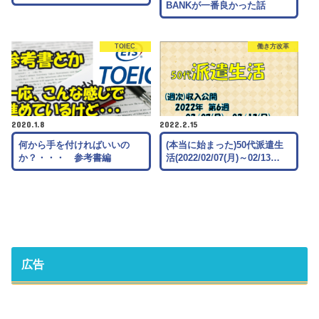
BANKが一番良かった話
TOIEC
働き方改革
2020.1.8
2022.2.15
何から手を付ければいいの
(本当に始まった)50代派遣生
か？・・・ 参考書編
活(2022/02/07(月)～02/13…
広告