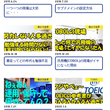
2019.6.24
2018.7.20
一つ一つの現場は大切
サブドメインの設定方法
に・・・
働き方改革
働き方改革
2018.12.18
2019.12.30
最近ってどの年代も勉強不足
汎用機(COBOL)の現場がイヤ
になった理由
働き方改革
TOIEC
2018.7.21
2020.1.6