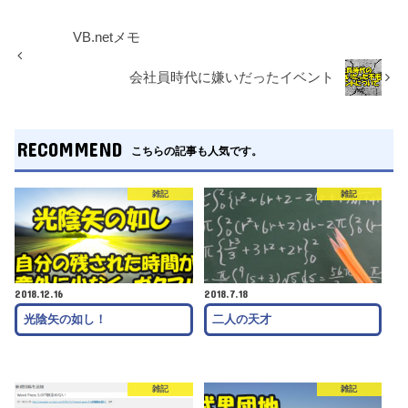
VB.netメモ
会社員時代に嫌いだったイベント
RECOMMEND
こちらの記事も人気です。
雑記
雑記
2018.12.16
2018.7.18
光陰矢の如し！
二人の天才
雑記
雑記