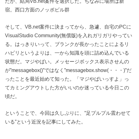
たが、結局VB.net案件を選択した。ちなみに場所は新
宿。西口方面のノッポビル群
そして、VB.net案件に決まってから、急遽、自宅のPCに
VisualStudio Community(無償版)を入れガリガリやってい
る。はっきりいって、ブランクが長かったことによるリ
ハビリというよりは、一から知識を頭に詰め込んでいる
状態だ。マジやばい。メッセージボックス表示させんの
が”messagebox()”ではなく”messagebox.show(・・・)”だ
ったことを最近始めて知った。「マジやばいっすよ」っ
てカミングアウトした方がいいのか迷っている今日この
頃だ。
ということで、今回は久しぶりに、”足プルプル震わせて
いる”という近況を記事にしてみた。