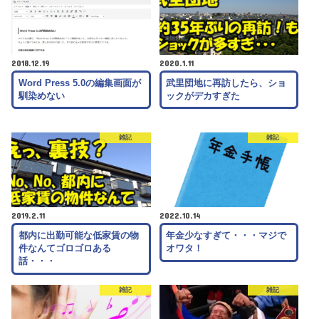
2018.12.19
2020.1.11
Word Press 5.0の編集画面が
武里団地に再訪したら、ショ
馴染めない
ックがデカすぎた
雑記
雑記
2019.2.11
2022.10.14
都内に出勤可能な低家賃の物
年金少なすぎて・・・マジで
件なんてゴロゴロある
オワタ！
話・・・
雑記
雑記