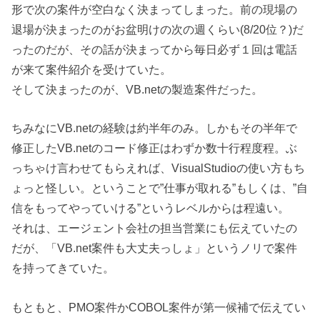
形で次の案件が空白なく決まってしまった。前の現場の
退場が決まったのがお盆明けの次の週くらい(8/20位？)だ
ったのだが、その話が決まってから毎日必ず１回は電話
が来て案件紹介を受けていた。
そして決まったのが、VB.netの製造案件だった。
ちみなにVB.netの経験は約半年のみ。しかもその半年で
修正したVB.netのコード修正はわずか数十行程度程。ぶ
っちゃけ言わせてもらえれば、VisualStudioの使い方もち
ょっと怪しい。ということで”仕事が取れる”もしくは、”自
信をもってやっていける”というレベルからは程遠い。
それは、エージェント会社の担当営業にも伝えていたの
だが、「VB.net案件も大丈夫っしょ」というノリで案件
を持ってきていた。
もともと、PMO案件かCOBOL案件が第一候補で伝えてい