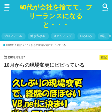
40代が会社を捨てて、フ
menu
search
リーランスになる
と・・・
プロフィール
働き方改革
スキルアップ
いろいろ
雑記
HOME
雑記
10月からの現場変更にビビっている
2018.09.27
雑記
10月からの現場変更にビビっている