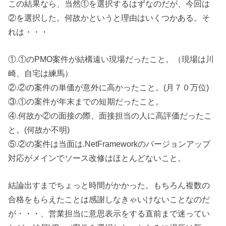
この結果なら、当然①を選択するはずなのだが、今回は
②を選択した。何故かというと理由はいくつかある。そ
れは・・・
①.①のPMO案件が結構遠い現場だったこと。（現場は川
崎、自宅は練馬）
②.②の案件の単価が意外に高かったこと。(月７０万位)
③.①の案件が年末までの短期だったこと。
④.何故か②の面接の際、面接担当の人に高評価だったこ
と。(何故か不明)
⑤.②の案件は当面は.NetFrameworkのバージョンアップ
対応がメインでソース改修はほとんどないこと。
結論出すまでちょっと時間がかかった。もちろん複数の
合格をもらえたことは感謝しなきゃいけないことなのだ
が・・・、営業担当に意思表示をする直前まで迷ってい