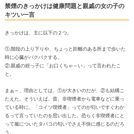
禁煙のきっかけは健康問題と親戚の女の子の
キツい一言
きっかけは、主に以下の２つ。
①.階段の上り下りや、ちょっと距離のある所まで歩いた
時に心臓がバクバクする。
②.親戚の姪っ子に「お口くちゃ～い」って言われたこ
と。
まぁ～、理由としては、①が大きいのだが、②も結構こ
たえた。そういえば、昔、非喫煙者から電車などに乗っ
ている時に、「コイツ喫煙者」ってのが匂いですぐわか
るって言っていたのを思い出した。恐らく非喫煙者にと
って服についたタバコの匂いでさえ不快に感じるのだろ
う。