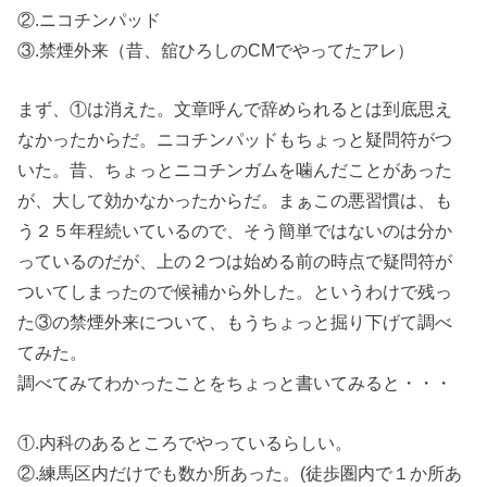
②.ニコチンパッド
③.禁煙外来（昔、舘ひろしのCMでやってたアレ）
まず、①は消えた。文章呼んで辞められるとは到底思え
なかったからだ。ニコチンパッドもちょっと疑問符がつ
いた。昔、ちょっとニコチンガムを噛んだことがあった
が、大して効かなかったからだ。まぁこの悪習慣は、も
う２５年程続いているので、そう簡単ではないのは分か
っているのだが、上の２つは始める前の時点で疑問符が
ついてしまったので候補から外した。というわけで残っ
た③の禁煙外来について、もうちょっと掘り下げて調べ
てみた。
調べてみてわかったことをちょっと書いてみると・・・
①.内科のあるところでやっているらしい。
②.練馬区内だけでも数か所あった。(徒歩圏内で１か所あ