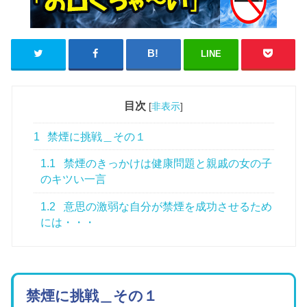
LINE
目次
[
非表示
]
1
禁煙に挑戦＿その１
1.1
禁煙のきっかけは健康問題と親戚の女の子
のキツい一言
1.2
意思の激弱な自分が禁煙を成功させるため
には・・・
禁煙に挑戦＿その１