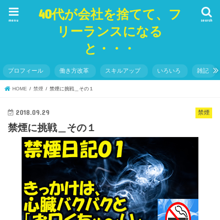
40代が会社を捨てて、フ
menu
search
リーランスになる
と・・・
プロフィール
働き方改革
スキルアップ
いろいろ
雑記
HOME
禁煙
禁煙に挑戦＿その１
2018.09.29
禁煙
禁煙に挑戦＿その１