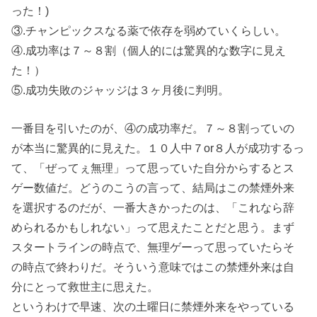
った！)
③.チャンピックスなる薬で依存を弱めていくらしい。
④.成功率は７～８割（個人的には驚異的な数字に見え
た！）
⑤.成功失敗のジャッジは３ヶ月後に判明。
一番目を引いたのが、④の成功率だ。７～８割っていの
が本当に驚異的に見えた。１０人中７or８人が成功するっ
て、「ぜってぇ無理」って思っていた自分からするとス
ゲー数値だ。どうのこうの言って、結局はこの禁煙外来
を選択するのだが、一番大きかったのは、「これなら辞
められるかもしれない」って思えたことだと思う。まず
スタートラインの時点で、無理ゲーって思っていたらそ
の時点で終わりだ。そういう意味ではこの禁煙外来は自
分にとって救世主に思えた。
というわけで早速、次の土曜日に禁煙外来をやっている