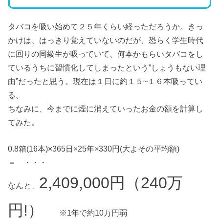
タバコを吸い始めて２５年くらい経っただろうか。きっ
かけは、はっきり覚えていないのだが、恐らく学生時代
に回りの同級生が吸っていて、何本かもらいタバコをし
ているうちに習慣化してしまったという”しょうもない理
由”だったと思う。現在は１日に約１５~１６本吸ってい
る。
ちなみに、今までに煙に消えていったお金の額を計算し
てみた。
0.8箱(16本)×365日×25年×330円(大よその平均額)
＝ ・・・
2,409,000円（240万
なんと、
円!）
※1年で約10万円弱