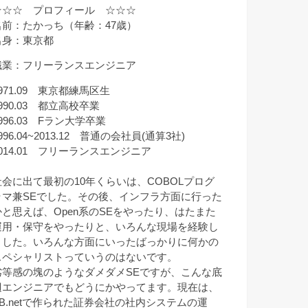
☆☆☆ プロフィール ☆☆☆
名前：たかっち（年齢：47歳）
出身：東京都
職業：フリーランスエンジニア
971.09 東京都練馬区生
990.03 都立高校卒業
996.03 Fラン大学卒業
996.04~2013.12 普通の会社員(通算3社)
2014.01 フリーランスエンジニア
社会に出て最初の10年くらいは、COBOLプログ
ラマ兼SEでした。その後、インフラ方面に行った
かと思えば、Open系のSEをやったり、はたまた
運用・保守をやったりと、いろんな現場を経験し
ました。いろんな方面にいったばっかりに何かの
スペシャリストっていうのはないです。
劣等感の塊のようなダメダメSEですが、こんな底
辺エンジニアでもどうにかやってます。現在は、
VB.netで作られた証券会社の社内システムの運