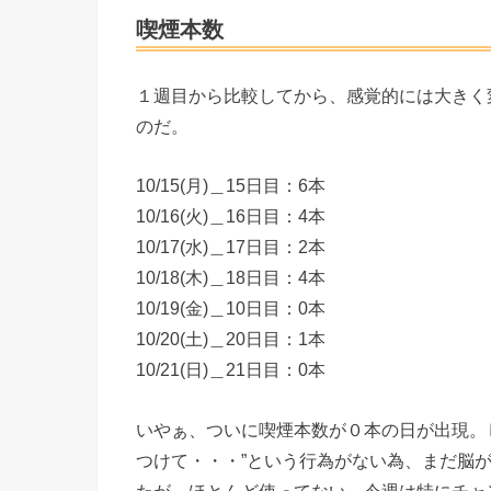
喫煙本数
１週目から比較してから、感覚的には大きく
のだ。
10/15(月)＿15日目：6本
10/16(火)＿16日目：4本
10/17(水)＿17日目：2本
10/18(木)＿18日目：4本
10/19(金)＿10日目：0本
10/20(土)＿20日目：1本
10/21(日)＿21日目：0本
いやぁ、ついに喫煙本数が０本の日が出現。
つけて・・・”という行為がない為、まだ脳
たが、ほとんど使ってない。今週は特にチャ