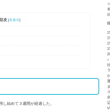
目次
[
非表示
]
1
1
1
1
♪
用し始めて３週間が経過した。