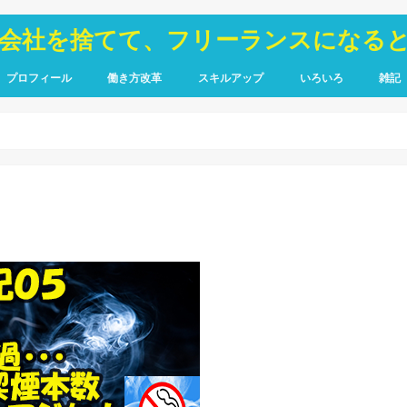
が会社を捨てて、フリーランスになる
プロフィール
働き方改革
スキルアップ
いろいろ
雑記
TOIEC
SQL
HTML・CSS
ピア
禁煙