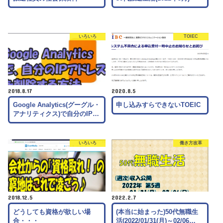
いろいろ
TOIEC
2018.8.17
2020.8.5
Google Analytics(グーグル・
申し込みすらできないTOEIC
アナリティクス)で自分のIP…
いろいろ
働き方改革
2018.12.5
2022.2.7
どうしても資格が欲しい場
(本当に始まった)50代無職生
合・・・
活(2022/01/31(月)～02/06…