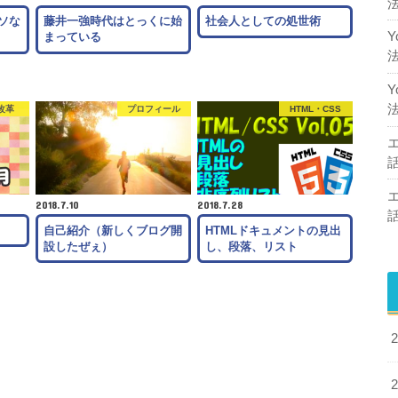
ソな
藤井一強時代はとっくに始
社会人としての処世術
まっている
改革
プロフィール
HTML・CSS
2018.7.10
2018.7.28
月
自己紹介（新しくブログ開
HTMLドキュメントの見出
設したぜぇ）
し、段落、リスト