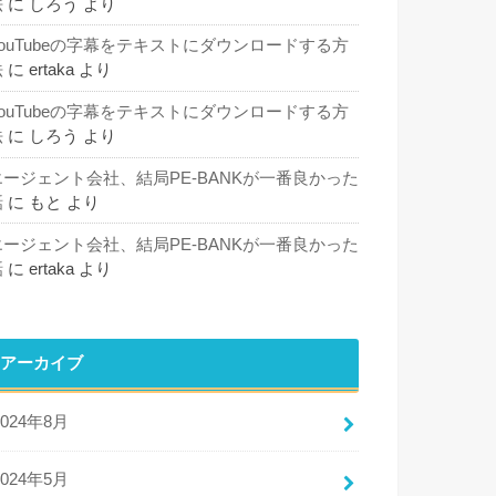
法
に
しろう
より
YouTubeの字幕をテキストにダウンロードする方
法
に
ertaka
より
YouTubeの字幕をテキストにダウンロードする方
法
に
しろう
より
エージェント会社、結局PE-BANKが一番良かった
話
に
もと
より
エージェント会社、結局PE-BANKが一番良かった
話
に
ertaka
より
アーカイブ
2024年8月
2024年5月