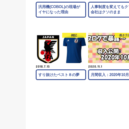
汎用機(COBOL)の現場が
人事制度を変えてもク
イヤになった理由
会社はクソのまま
雑記
働き方
2018.7.15
2020.11.1
すり抜けたベスト８の夢
月間収入：2020年10