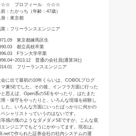
☆☆☆ プロフィール ☆☆☆
名前：たかっち（年齢：47歳）
出身：東京都
職業：フリーランスエンジニア
971.09 東京都練馬区生
990.03 都立高校卒業
996.03 Fラン大学卒業
996.04~2013.12 普通の会社員(通算3社)
2014.01 フリーランスエンジニア
社会に出て最初の10年くらいは、COBOLプログ
ラマ兼SEでした。その後、インフラ方面に行った
かと思えば、Open系のSEをやったり、はたまた
運用・保守をやったりと、いろんな現場を経験し
ました。いろんな方面にいったばっかりに何かの
スペシャリストっていうのはないです。
劣等感の塊のようなダメダメSEですが、こんな底
辺エンジニアでもどうにかやってます。現在は、
VB.netで作られた証券会社の社内システムの運