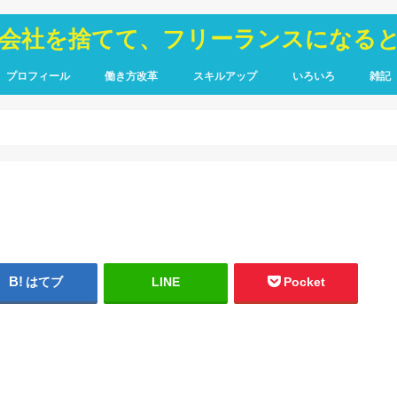
が会社を捨てて、フリーランスになる
プロフィール
働き方改革
スキルアップ
いろいろ
雑記
TOIEC
SQL
HTML・CSS
ピア
禁煙
はてブ
LINE
Pocket