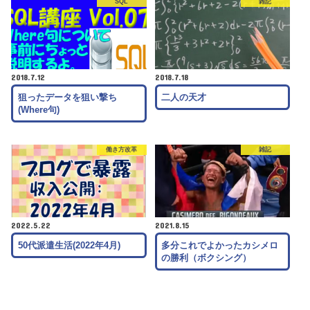
SQL
雑記
2018.7.12
2018.7.18
狙ったデータを狙い撃ち
二人の天才
(Where句)
働き方改革
雑記
2022.5.22
2021.8.15
50代派遣生活(2022年4月)
多分これでよかったカシメロ
の勝利（ボクシング）