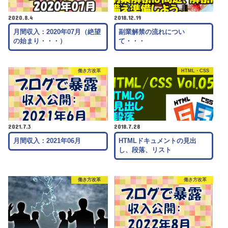
2020.8.4
2018.12.19
月間収入：2020年07月（絶望
副業解禁の流れについ
の始まり・・・）
て・・・
働き方改革
HTML・CSS
2021.7.3
2018.7.28
月間収入：2021年06月
HTMLドキュメントの見出
し、段落、リスト
働き方改革
働き方改革