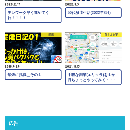
2020.2.17
2022.9.3
テレワーク早く進めてく
50代派遣生活(2022年8月)
れ！！！！
禁煙
働き方改革
2018.9.29
2021.11.13
禁煙に挑戦＿その１
手軽な副業(エリクラ)を１か
月ちょっとやってみて・・・
広告