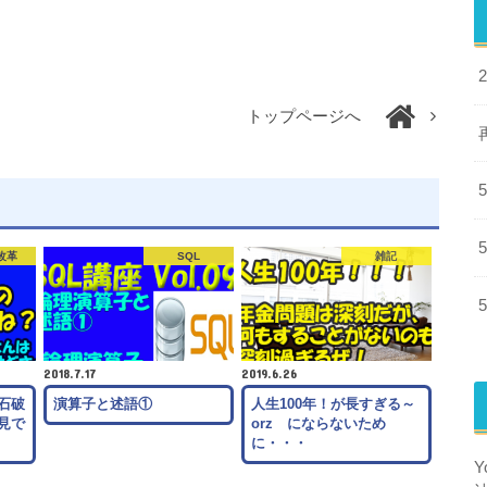
トップページへ
改革
SQL
雑記
2018.7.17
2019.6.26
石破
演算子と述語①
人生100年！が長すぎる～
見で
orz にならないため
に・・・