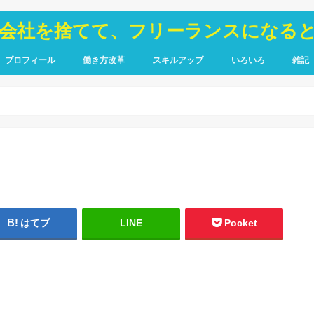
が会社を捨てて、フリーランスになる
プロフィール
働き方改革
スキルアップ
いろいろ
雑記
TOIEC
SQL
HTML・CSS
ピア
禁煙
はてブ
LINE
Pocket