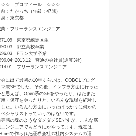
☆☆☆ プロフィール ☆☆☆
名前：たかっち（年齢：47歳）
出身：東京都
職業：フリーランスエンジニア
971.09 東京都練馬区生
990.03 都立高校卒業
996.03 Fラン大学卒業
996.04~2013.12 普通の会社員(通算3社)
2014.01 フリーランスエンジニア
社会に出て最初の10年くらいは、COBOLプログ
ラマ兼SEでした。その後、インフラ方面に行った
かと思えば、Open系のSEをやったり、はたまた
運用・保守をやったりと、いろんな現場を経験し
ました。いろんな方面にいったばっかりに何かの
スペシャリストっていうのはないです。
劣等感の塊のようなダメダメSEですが、こんな底
辺エンジニアでもどうにかやってます。現在は、
VB.netで作られた証券会社の社内システムの運