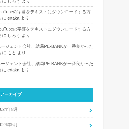
法
に
しろう
より
YouTubeの字幕をテキストにダウンロードする方
法
に
ertaka
より
YouTubeの字幕をテキストにダウンロードする方
法
に
しろう
より
エージェント会社、結局PE-BANKが一番良かった
話
に
もと
より
エージェント会社、結局PE-BANKが一番良かった
話
に
ertaka
より
アーカイブ
2024年8月
2024年5月