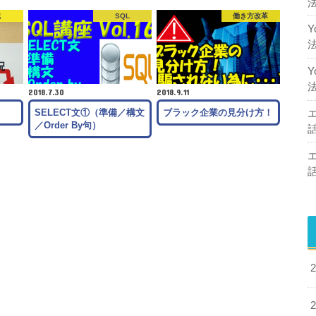
記
SQL
働き方改革
2018.7.30
2018.9.11
SELECT文①（準備／構文
ブラック企業の見分け方！
／Order By句）