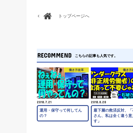
トップページへ
RECOMMEND
こちらの記事も人気です。
働き方改革
働き方
2018.7.21
2018.8.28
運用・保守って何してん
最下層の救済反対、「
の？
さん、私は全く違う意
す」