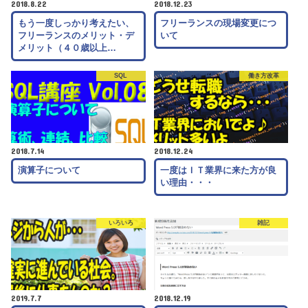
2018.8.22
2018.12.23
もう一度しっかり考えたい、
フリーランスの現場変更につ
フリーランスのメリット・デ
いて
メリット（４０歳以上…
SQL
働き方改革
2018.7.14
2018.12.24
演算子について
一度はＩＴ業界に来た方が良
い理由・・・
いろいろ
雑記
2019.7.7
2018.12.19