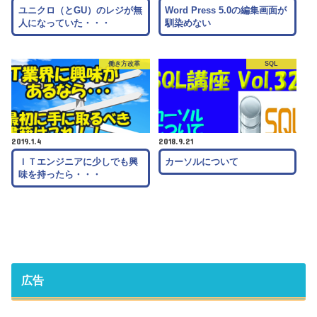
ユニクロ（とGU）のレジが無
Word Press 5.0の編集画面が
人になっていた・・・
馴染めない
働き方改革
SQL
2019.1.4
2018.9.21
ＩＴエンジニアに少しでも興
カーソルについて
味を持ったら・・・
広告