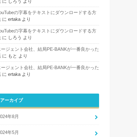
法
に
しろう
より
YouTubeの字幕をテキストにダウンロードする方
法
に
ertaka
より
YouTubeの字幕をテキストにダウンロードする方
法
に
しろう
より
エージェント会社、結局PE-BANKが一番良かった
話
に
もと
より
エージェント会社、結局PE-BANKが一番良かった
話
に
ertaka
より
アーカイブ
2024年8月
2024年5月