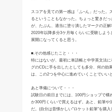
スコアを見ての第一感は「ふ~ん」だった。
るということもなかった。ちょっと驚きだったの
が、たぶん、適当に塗り潰したマークの正解
2020年以降多分3ケ月毎くらいに受験しよ
展開になってくると思う。
■.その他感じたこと・・・
特にはないが、最初に単語帳と中学英文法に
グのCDに手を出したとしても多分、何の効果
は、この2つを中心に進めていくことでいい
あと準備について・・・
試験日の前日までには、100円ショップで
か300円くらいで買えるはず。あと、鉛筆や
だ。(自分は昔懐かしい”ロケット鉛筆”を購