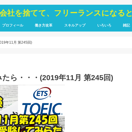
が会社を捨てて、フリーランスになる
プロフィール
働き方改革
スキルアップ
いろいろ
雑記
TOIEC
SQL
HTML・CSS
ピア
禁煙
9年11月 第245回)
ら・・・(2019年11月 第245回)