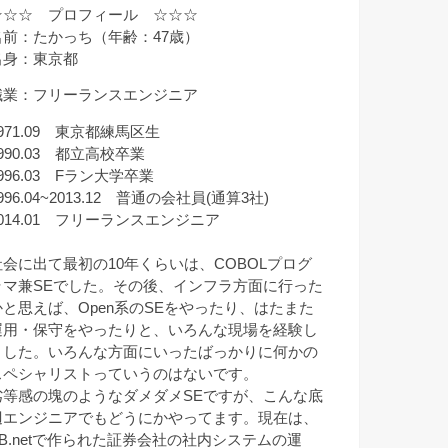
☆☆☆ プロフィール ☆☆☆
名前：たかっち（年齢：47歳）
出身：東京都
職業：フリーランスエンジニア
971.09 東京都練馬区生
990.03 都立高校卒業
996.03 Fラン大学卒業
996.04~2013.12 普通の会社員(通算3社)
2014.01 フリーランスエンジニア
社会に出て最初の10年くらいは、COBOLプログ
ラマ兼SEでした。その後、インフラ方面に行った
かと思えば、Open系のSEをやったり、はたまた
運用・保守をやったりと、いろんな現場を経験し
ました。いろんな方面にいったばっかりに何かの
スペシャリストっていうのはないです。
劣等感の塊のようなダメダメSEですが、こんな底
辺エンジニアでもどうにかやってます。現在は、
VB.netで作られた証券会社の社内システムの運